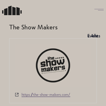
Skip
to
the
content
The Show Makers
« Alle Events
Website
https://the-show-makers.com/