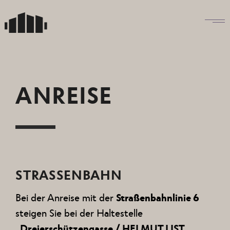
Skip
to
the
content
ANREISE
STRASSENBAHN
Bei der Anreise mit der
Straßenbahnlinie 6
steigen Sie bei der Haltestelle
„Dreierschützengasse / HELMUT LIST