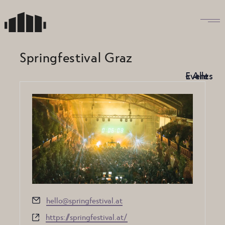
Skip
to
the
content
Springfestival Graz
« Alle Events
Email
hello@springfestival.at
Website
https://springfestival.at/