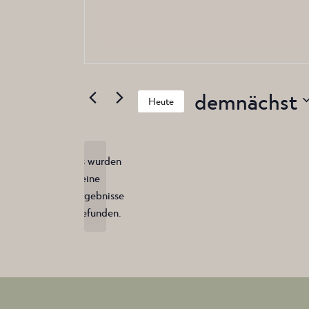
demnächst
Heute
Datum
wählen.
Es wurden
keine
Hinweis
Ergebnisse
gefunden.