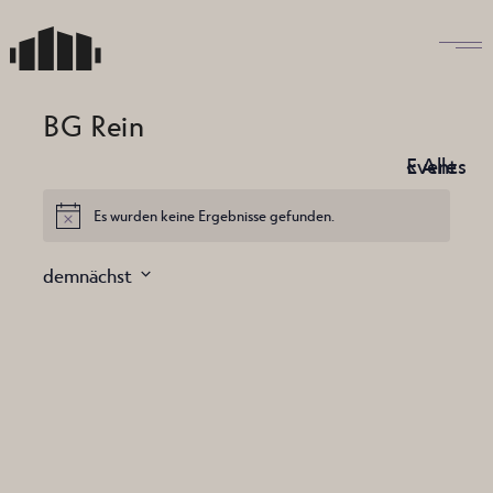
Skip
to
the
content
BG Rein
« Alle Events
Es wurden keine Ergebnisse gefunden.
Hinweis
demnächst
Datum
wählen.