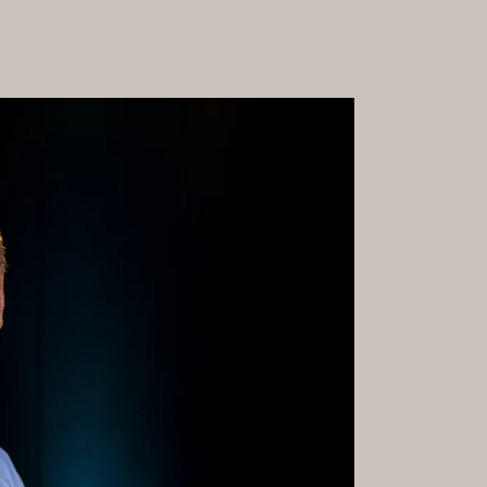
GALERIE
RMATE &
KARRIERE
HKEITEN