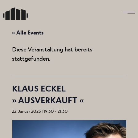
Skip
to
the
content
« Alle Events
Diese Veranstaltung hat bereits
stattgefunden.
KLAUS ECKEL
» AUSVERKAUFT «
22. Januar 2025 | 19:30
-
21:30