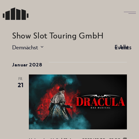
Skip
to
the
content
Show Slot Touring GmbH
« Alle Events
Demnächst
Datum
wählen.
Januar 2028
FR.
21