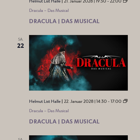
|
Helmut List Halle
21. Januar 2028 | 19:30
-
22:00
Dracula – Das Musical
DRACULA | DAS MUSICAL
SA.
22
|
Helmut List Halle
22. Januar 2028 | 14:30
-
17:00
Dracula – Das Musical
DRACULA | DAS MUSICAL
SA.