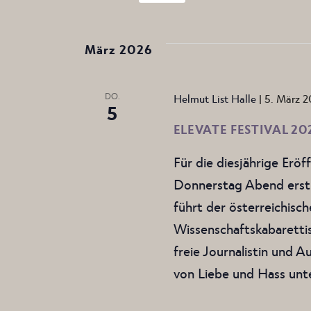
Datum
wählen.
März 2026
DO.
Helmut List Halle
|
5. März 2
5
ELEVATE FESTIVAL 20
Für die diesjährige Er
Donnerstag Abend erstm
führt der österreichisc
Wissenschaftskabarettis
freie Journalistin und 
von Liebe und Hass unt