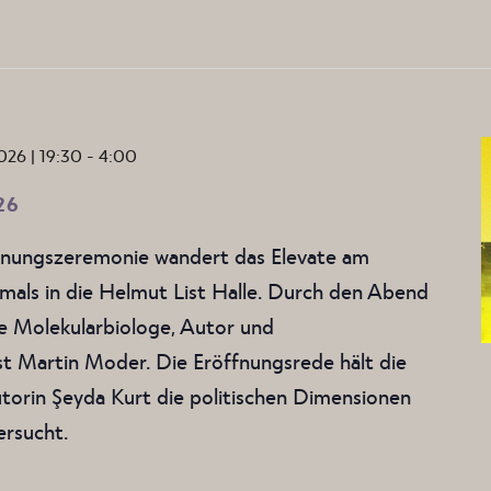
VIRTUAL TOUR
FO
HAUSORDNUNG
MÖGLIC
AGB BESUCHENDE
026 | 19:30
-
4:00
26
öffnungszeremonie wandert das Elevate am
als in die Helmut List Halle. Durch den Abend
he Molekularbiologe, Autor und
t Martin Moder. Die Eröffnungsrede hält die
Autorin Şeyda Kurt die politischen Dimensionen
ersucht.