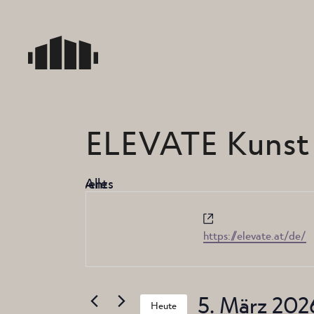
Skip
to
the
content
ELEVATE Kunst
« Alle Events
Website
https://elevate.at/de/
5. März 202
Heute