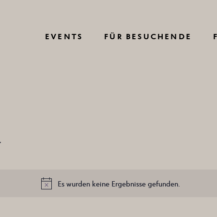
VERKEHRSINFO
EVENTS
FÜR BESUCHENDE
ANREISE
PARKEN
E
ÜBERNACHTEN
VERKEHRSINFO
BARRIEREFREI
ANREISE
FAQ
VE
PARKEN
VIRTUAL TOUR
ÜBERNACHTEN
HAUSORDNUNG
M
Es wurden keine Ergebnisse gefunden.
BARRIEREFREI
Hinweis
AGB BESUCHENDE
FAQ