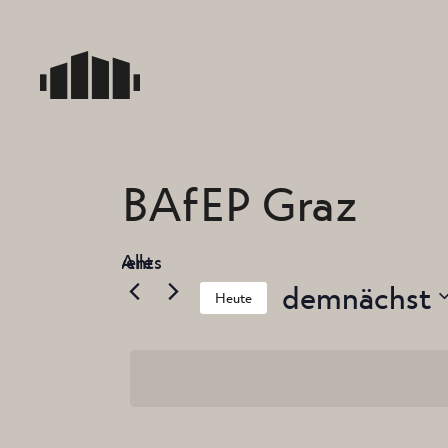
Skip
to
the
content
BAfEP Graz
« Alle Events
demnächst
Heute
Datum
wählen.