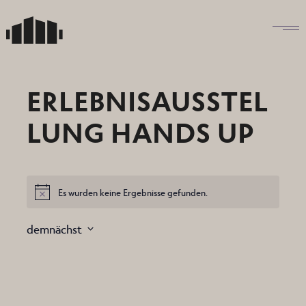
Skip
to
the
content
ERLEBNISAUSSTEL
LUNG HANDS UP
Es wurden keine Ergebnisse gefunden.
Hinweis
demnächst
Datum
auswählen.