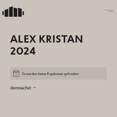
Skip
to
the
content
ALEX KRISTAN
2024
Es wurden keine Ergebnisse gefunden.
Hinweis
demnächst
Datum
auswählen.