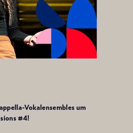
-cappella-Vokalensembles um
ssions #4!