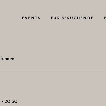
VERKEHRSINFO
EVENTS
FÜR BESUCHENDE
ANREISE
PARKEN
E
ÜBERNACHTEN
VERKEHRSINFO
LOC
BARRIEREFREI
efunden.
ANREISE
FAQ
VE
DETRO
PARKEN
VIRTUAL TOUR
EVENT 
ÜBERNACHTEN
HAUSORDNUNG
M
C
BARRIEREFREI
AGB BESUCHENDE
0
-
20:30
FAQ
VERANST