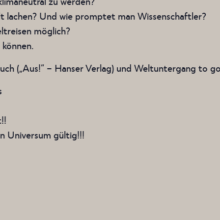
klimaneutral zu werden?
elt lachen? Und wie promptet man Wissenschaftler?
treisen möglich?
 können.
Buch („Aus!“ – Hanser Verlag) und Weltuntergang to go
s
!!
n Universum gültig!!!