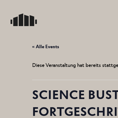
Skip
to
the
content
« Alle Events
Diese Veranstaltung hat bereits stattg
SCIENCE BUS
FORTGESCHR