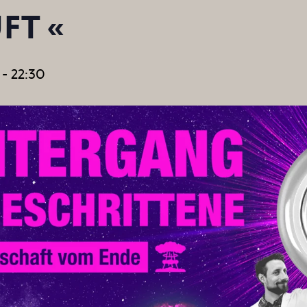
FT «
VIRTUAL TOUR
FO
HAUSORDNUNG
MÖGLIC
AGB BESUCHENDE
-
22:30