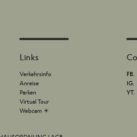
Links
Co
Verkehrsinfo
FB.
Anreise
IG.
Parken
YT.
Virtual Tour
Webcam ☀
HAUSORDNUNG
|
AGB