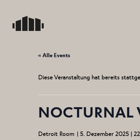
Skip
to
the
content
« Alle Events
Diese Veranstaltung hat bereits stattg
NOCTURNAL V
Detroit Room
|
5. Dezember 2025 | 2