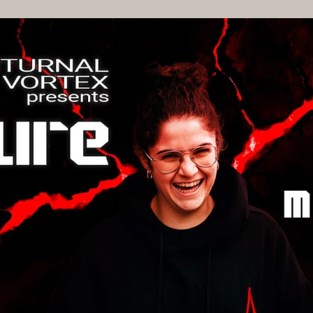
VIRTUAL TOUR
FO
HAUSORDNUNG
MÖGLIC
AGB BESUCHENDE