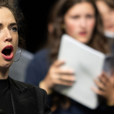
VIRTUAL TOUR
FO
HAUSORDNUNG
MÖGLIC
AGB BESUCHENDE