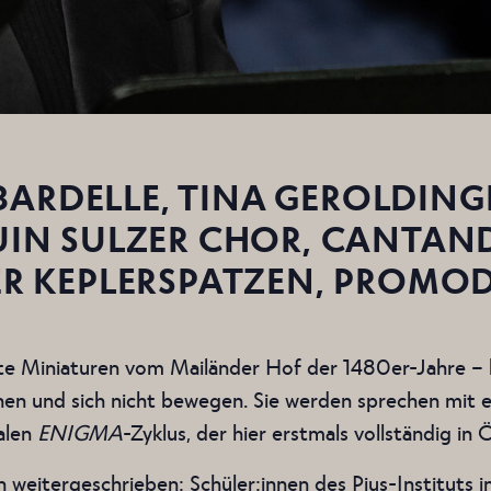
 BARDELLE, TINA GEROLDING
UIN SULZER CHOR, CANTA
R KEPLERSPATZEN, PROMO
te Miniaturen vom Mailänder Hof der 1480er-Jahre – l
 und sich nicht bewegen. Sie werden sprechen mit ein
alen
ENIGMA
-Zyklus, der hier erstmals vollständig in 
 weitergeschrieben: Schüler:innen des Pius-Instituts i