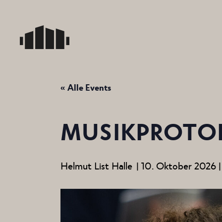
Skip
to
the
content
« Alle Events
MUSIKPROTOK
Helmut List Halle
|
10. Oktober 2026 |