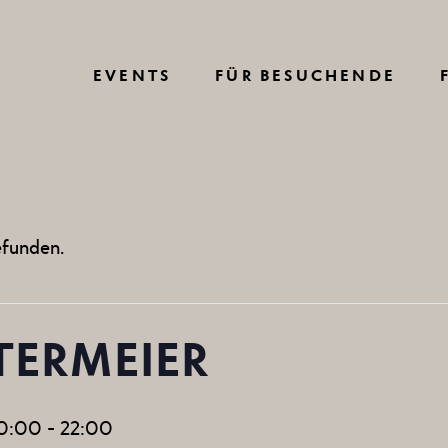
VERKEHRSINFO
EVENTS
FÜR BESUCHENDE
ANREISE
PARKEN
E
ÜBERNACHTEN
VERKEHRSINFO
LOC
BARRIEREFREI
efunden.
ANREISE
FAQ
VE
DETRO
PARKEN
VIRTUAL TOUR
EVENT 
TERMEIER
ÜBERNACHTEN
HAUSORDNUNG
M
C
BARRIEREFREI
AGB BESUCHENDE
20:00
-
22:00
FAQ
VERANST