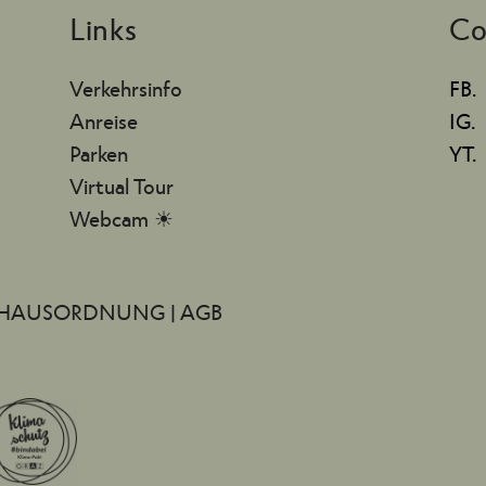
Links
Co
Verkehrsinfo
FB.
Anreise
IG.
Parken
YT.
Virtual Tour
Webcam ☀
HAUSORDNUNG
|
AGB