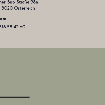
er-Biro-Straße 98a
,
8020
Österreich
fon
316 58 42 60