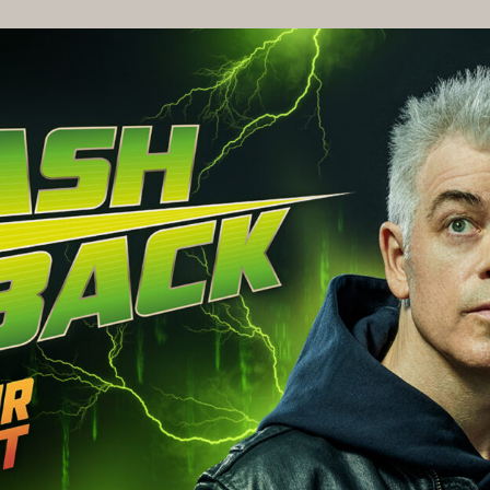
VIRTUAL TOUR
FO
HAUSORDNUNG
MÖGLIC
AGB BESUCHENDE