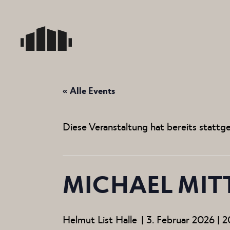
Skip
to
the
content
« Alle Events
Diese Veranstaltung hat bereits stattg
MICHAEL MIT
Helmut List Halle
|
3. Februar 2026 | 