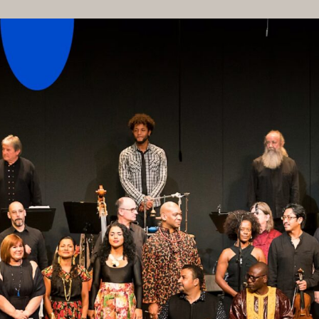
VIRTUAL TOUR
FO
HAUSORDNUNG
MÖGLIC
AGB BESUCHENDE