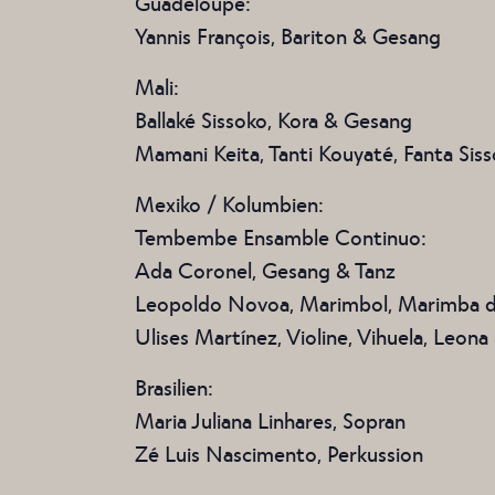
Guadeloupe:
Yannis François, Bariton & Gesang
Mali:
Ballaké Sissoko, Kora & Gesang
Mamani Keita, Tanti Kouyaté, Fanta Sis
Mexiko / Kolumbien:
Tembembe Ensamble Continuo:
Ada Coronel, Gesang & Tanz
Leopoldo Novoa, Marimbol, Marimba d
Ulises Martínez, Violine, Vihuela, Leon
Brasilien:
Maria Juliana Linhares, Sopran
Zé Luis Nascimento, Perkussion