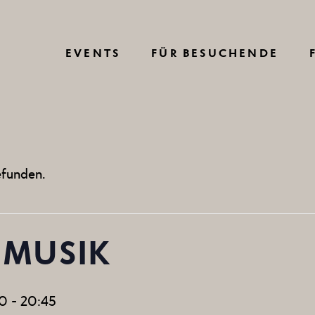
VERKEHRSINFO
EVENTS
FÜR BESUCHENDE
ANREISE
PARKEN
E
ÜBERNACHTEN
VERKEHRSINFO
LOC
BARRIEREFREI
efunden.
ANREISE
FAQ
VE
DETRO
PARKEN
VIRTUAL TOUR
EVENT 
 MUSIK
ÜBERNACHTEN
HAUSORDNUNG
M
C
BARRIEREFREI
AGB BESUCHENDE
00
-
20:45
FAQ
VERANST