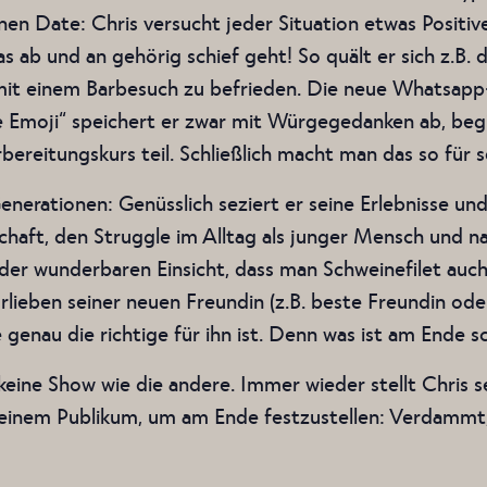
en Date: Chris versucht jeder Situation etwas Positiv
s ab und an gehörig schief geht! So quält er sich z.B.
it einem Barbesuch zu befrieden. Die neue Whatsap
moji“ speichert er zwar mit Würgegedanken ab, begib
eitungskurs teil. Schließlich macht man das so für s
enerationen: Genüsslich seziert er seine Erlebnisse und 
chaft, den Struggle im Alltag als junger Mensch und n
 der wunderbaren Einsicht, dass man Schweinefilet auc
rlieben seiner neuen Freundin (z.B. beste Freundin od
e genau die richtige für ihn ist. Denn was ist am Ende s
 keine Show wie die andere. Immer wieder stellt Chris
seinem Publikum, um am Ende festzustellen: Verdammt,