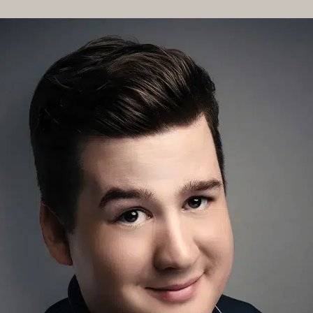
VIRTUAL TOUR
FO
HAUSORDNUNG
MÖGLIC
AGB BESUCHENDE