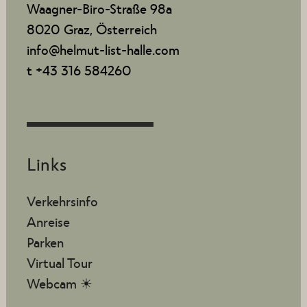
e
i
Waagner-Biro-Straße 98a
8020 Graz, Österreich
c
n
info@helmut-list-halle.com
h
S
t +43 316 584260
t
u
e
c
n
h
-
Links
N
e
Verkehrsinfo
a
u
Anreise
v
Parken
n
i
Virtual Tour
d
Webcam ☀
g